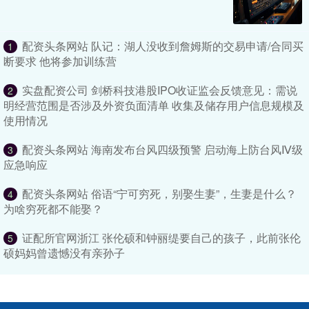
配资头条网站 队记：湖人没收到詹姆斯的交易申请/合同买
1
断要求 他将参加训练营
实盘配资公司 剑桥科技港股IPO收证监会反馈意见：需说
2
明经营范围是否涉及外资负面清单 收集及储存用户信息规模及
使用情况
配资头条网站 海南发布台风四级预警 启动海上防台风Ⅳ级
3
应急响应
配资头条网站 俗语“宁可穷死，别娶生妻”，生妻是什么？
4
为啥穷死都不能娶？
证配所官网浙江 张伦硕和钟丽缇要自己的孩子，此前张伦
5
硕妈妈曾遗憾没有亲孙子